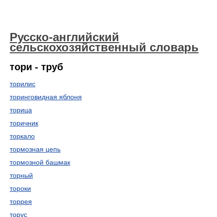
Русско-английский
сельскохозяйственный словарь
тори - труб
торилис
торинговидная яблоня
торица
торичник
торкало
тормозная цепь
тормозной башмак
торный
тороки
торрея
торус