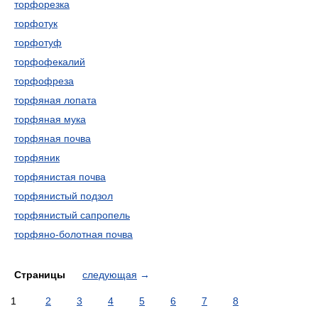
торфорезка
торфотук
торфотуф
торфофекалий
торфофреза
торфяная лопата
торфяная мука
торфяная почва
торфяник
торфянистая почва
торфянистый подзол
торфянистый сапропель
торфяно-болотная почва
Страницы
следующая
→
1
2
3
4
5
6
7
8