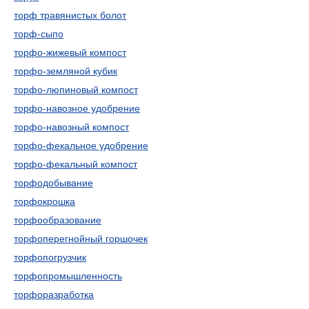
торф травянистых болот
торф-сыпо
торфо-жижевый компост
торфо-земляной кубик
торфо-люпиновый компост
торфо-навозное удобрение
торфо-навозный компост
торфо-фекальное удобрение
торфо-фекальный компост
торфодобывание
торфокрошка
торфообразование
торфоперегнойный горшочек
торфопогрузчик
торфопромышленность
торфоразработка